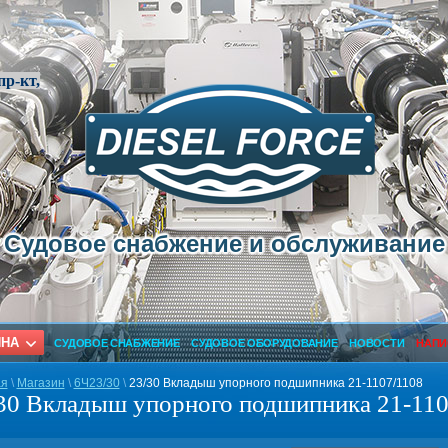
р-кт,
Судовое снабжение и обслуживание
ИНА
СУДОВОЕ СНАБЖЕНИЕ
СУДОВОЕ ОБОРУДОВАНИЕ
НОВОСТИ
НАПИ
ая
\
Магазин
\
6Ч23/30
\
23/30 Вкладыш упорного подшипника 21-1107/1108
30 Вкладыш упорного подшипника 21-110