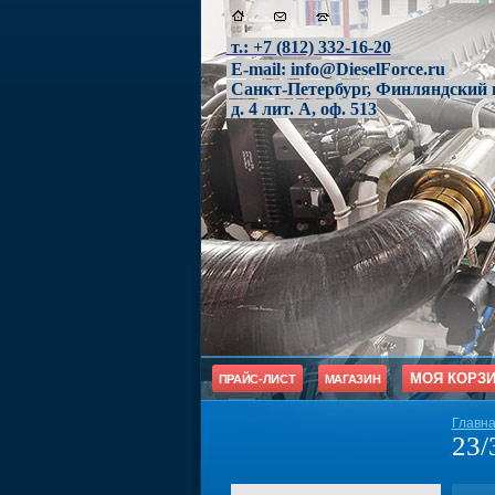
т.: +7 (812) 332-16-20
E-mail:
info@DieselForce.ru
Санкт-Петербург, Финляндский п
д. 4 лит. А, оф. 513
МОЯ КОРЗ
ПРАЙС-ЛИСТ
МАГАЗИН
Главн
23/